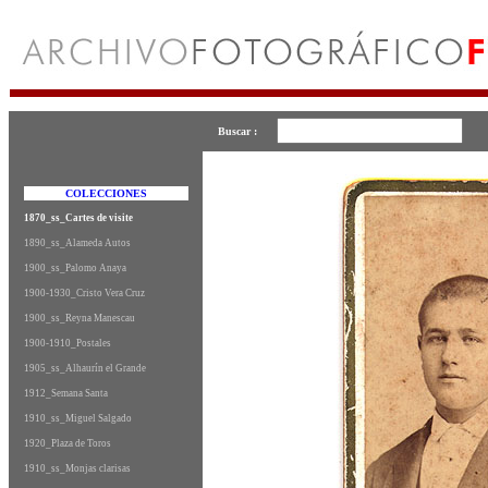
Buscar :
COLECCIONES
1870_ss_Cartes de visite
1890_ss_Alameda Autos
1900_ss_Palomo Anaya
1900-1930_Cristo Vera Cruz
1900_ss_Reyna Manescau
1900-1910_Postales
1905_ss_Alhaurín el Grande
1912_Semana Santa
1910_ss_Miguel Salgado
1920_Plaza de Toros
1910_ss_Monjas clarisas