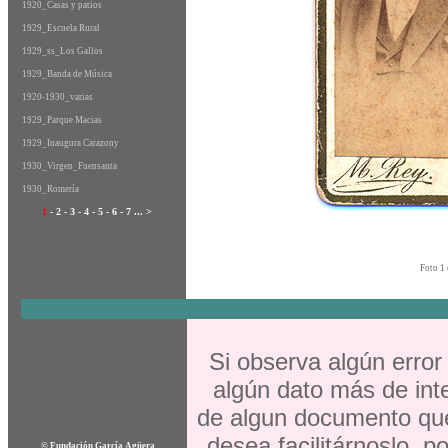
1920_Casas y patios
1929_Escuela Rural
1929_ss_Los Gallos
1929_Banda de Música
1920-1930_varias
1929_Parque Macias
1929_Inaugura Carazony
1930_Virgen_Fuensanta
1930_Romería
1
-
2
-
3
-
4
-
5
-
6
-
7
...
>
Foto 1 
Si observa algún error
algún dato más de inte
de algun documento que
desea facilitárnoslo, p
©
Fundación García Agüera