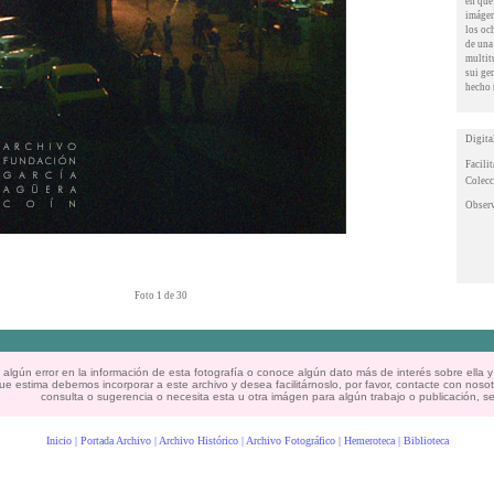
en que
imágen
los oc
de una
multit
sui ge
hecho 
Digita
Facili
Colecc
Observ
Foto 1 de 30
 algún error en la información de esta fotografía o conoce algún dato más de interés sobre ella y
 estima debemos incorporar a este archivo y desea facilitárnoslo, por favor, contacte con nosot
consulta o sugerencia o necesita esta u otra imágen para algún trabajo o publicación, se
Inicio | Portada Archivo | Archivo Histórico | Archivo Fotográfico | Hemeroteca | Biblioteca