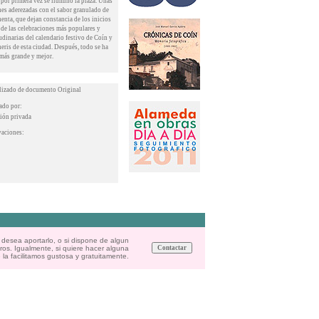
 por primera vez se iluminó la plaza. Unas
es aderezadas con el sabor granulado de
henta, que dejan constancia de los inicios
 de las celebraciones más populares y
udinarias del calendario festivo de Coín y
neris de esta ciudad. Después, todo se ha
más grande y mejor.
lizado de documento Original
tado por:
ión privada
aciones:
 desea aportarlo, o si dispone de algun
ros. Igualmente, si quiere hacer alguna
 la facilitamos gustosa y gratuitamente.