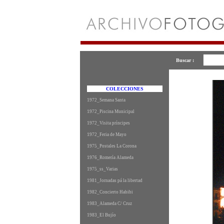
Buscar :
COLECCIONES
1972_Semana Santa
1972_Piscina Municipal
1972_Visita príncipes
1972_Feria de Mayo
1975_Postales La Corona
1976_Romería Alameda
1975_ss_Varias
1981_Jornadas pá la libertad
1982_Concierto Habibi
1983_Alameda C/ Cruz
1983_El Bujío