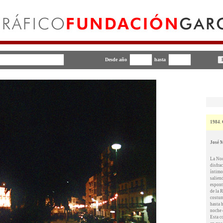
Desde año
hasta
1984. 
José 
La Noc
disfra
íntimo
saliend
espont
de la 
costum
hasta 
noche 
Esta c