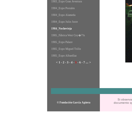
1983_Expo Gran Aventura
1984_Expo Postales
1984_Expo Alameda
1984_Expo Julio Juste
1984_Nochevieja
1985_Fábrica West Coy�??n
1985_Expo Palace
1985_Expo Miguel Trillo
1985_Expo Albardíaz
<
1
-
2
-
3
-
4
-
5
-
6
-
7
...
>
Si observa
©
Fundación García Agüera
documento que