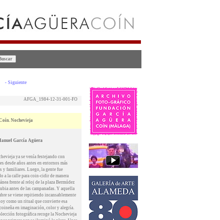
-
Siguiente
AFGA_1984-12-31-001-FO
Coín. Nochevieja
Manuel García Agüera
hevieja ya se venía festejando con
ces desde años antes en entornos más
s y familiares. Luego, la gente fue
o a la calle para coin-cidir de manera
ánea frente al reloj de la plaza Bermúdez
Rubia antes de las campanadas. Y aquella
bre se viene repitiendo incansablemente
hoy como un ritual que convierte esa
coineña en imaginación, color y alegría.
olección fotográfica recoge la Nochevieja