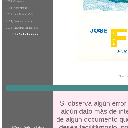
2006_Coín aéreo
2008_Altar Mayor
2012_Juan Marsé y Coín
2013_Panorámica Coín
2013_Virgen de la Fuensanta
<
1
-
2
-
3
-
4
-
5
-
6
-
7
...
Foto 1 
Si observa algún error
algún dato más de inte
de algun documento que
desea facilitárnoslo, p
©
Fundación García Agüera