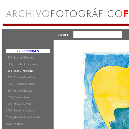
Buscar :
COLECCIONES
1988_Expo A. Belmonte
1988_Expo G. A. Ediciones
1989_Expo J. Melguizo
1990_Postales Guía Coín
1990_Demolición Palacio
1997_Edificio Banesto
1998_Torre en obras
1999_Postales Merlín
2001_Parque san Agustín
2001_Maqueta Torre Trinidad
2002_Romería